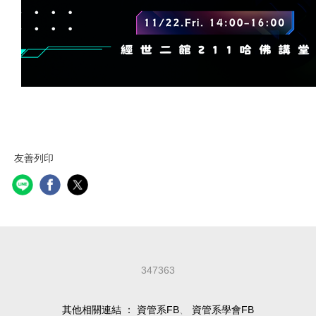
友善列印
3
4
7
3
6
3
其他相關連結 ：
資管系FB
、
資管系學會FB